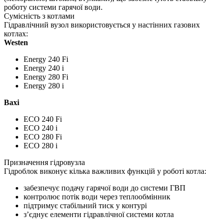
роботу системи гарячої води.
Сумісність з котлами
Гідравлічний вузол використовується у настінних газових
котлах:
Westen
Energy 240 Fi
Energy 240 i
Energy 280 Fi
Energy 280 i
Baxi
ECO 240 Fi
ECO 240 i
ECO 280 Fi
ECO 280 i
Призначення гідровузла
Гідроблок виконує кілька важливих функцій у роботі котла:
забезпечує подачу гарячої води до системи ГВП
контролює потік води через теплообмінник
підтримує стабільний тиск у контурі
з’єднує елементи гідравлічної системи котла