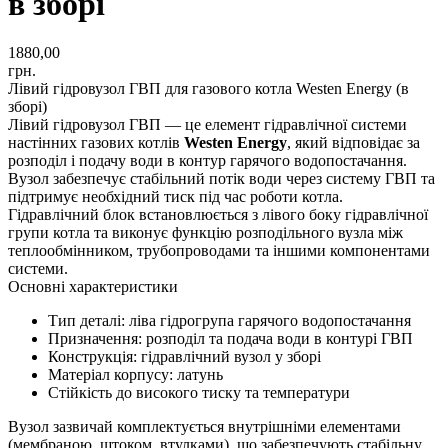
в зборі
1880,00
грн.
Лівий гідровузол ГВП для газового котла Westen Energy (в
зборі)
Лівий гідровузол ГВП — це елемент гідравлічної системи
настінних газових котлів
Westen Energy
, який відповідає за
розподіл і подачу води в контур гарячого водопостачання.
Вузол забезпечує стабільний потік води через систему ГВП та
підтримує необхідний тиск під час роботи котла.
Гідравлічний блок встановлюється з лівого боку гідравлічної
групи котла та виконує функцію розподільного вузла між
теплообмінником, трубопроводами та іншими компонентами
системи.
Основні характеристики
Тип деталі: ліва гідрогрупа гарячого водопостачання
Призначення: розподіл та подача води в контурі ГВП
Конструкція: гідравлічний вузол у зборі
Матеріал корпусу: латунь
Стійкість до високого тиску та температури
Вузол зазвичай комплектується внутрішніми елементами
(мембраною, штоком, втулками), що забезпечують стабільну