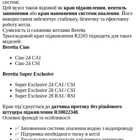
системі.
Цей вузол також відомий як
кран підживлення
,
вентиль
заповнення
або
кран наповнення системи опалення
. Його
використання забезпечує стабільну, безпечну та ефективну
роботу котла.
Сумісність із газовими котлами Beretta
Трьохходовий кран підживлення R2265 підходить для таких
моделей:
Beretta Ciao
Ciao 24 CAI
Ciao 24 CSI
Beretta Super Exclusive
Super Exclusive 24 CAI / CSI
Super Exclusive 28 CAI / CSI
Super Exclusive 28 RAI / RSI
Кран під’єднується до
датчика протоку без різьбового
штуцера підживлення R10022348
.
Основні функції та особливості
✅ Заповнення системи опалення водою з водопроводу
✅ Підтримка необхідного тиску в котлі
✅ Трьохходова конструкція для точного контролю