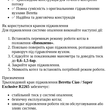
потоку
✅ Повна сумісність з оригінальними гідравлічними
вузлами Beretta
✅ Надійна та довговічна конструкція
Як користуватися краном підживлення
Для підживлення системи опалення виконайте наступні дії:
Встановіть перемикач режиму роботи котла в
положення
«Вимкнено»
.
Повільно поверніть кран підживлення, розташований
праворуч під гідравлічним вузлом.
Слідкуйте за показниками манометра та доведіть тиск
до
0,6–1,5 бар
.
Закрийте кран підживлення.
Увімкніть котел та встановіть потрібний режим роботи.
Призначення
Трьохходовий кран підживлення
Beretta Ciao / Super
Exclusive R2265
забезпечує:
стабільний тиск у системі опалення;
безпечну експлуатацію котла;
швидке відновлення роботи після обслуговування або
зливу системи.