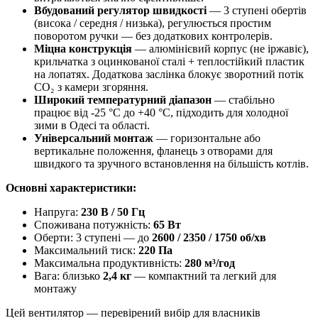
Вбудований регулятор швидкості
— 3 ступені обертів
(висока / середня / низька), регулюється простим
поворотом ручки — без додаткових контролерів.
Міцна конструкція
— алюмінієвий корпус (не іржавіє),
крильчатка з оцинкованої сталі + теплостійкий пластик
на лопатях. Додаткова заслінка блокує зворотний потік
CO₂ з камери згоряння.
Широкий температурний діапазон
— стабільно
працює від -25 °C до +40 °C, підходить для холодної
зими в Одесі та області.
Універсальний монтаж
— горизонтальне або
вертикальне положення, фланець з отворами для
швидкого та зручного встановлення на більшість котлів.
Основні характеристики:
Напруга:
230 В / 50 Гц
Споживана потужність:
65 Вт
Оберти: 3 ступені — до
2600 / 2350 / 1750 об/хв
Максимальний тиск:
220 Па
Максимальна продуктивність:
280 м³/год
Вага: близько
2,4 кг
— компактний та легкий для
монтажу
Цей вентилятор — перевірений вибір для власників