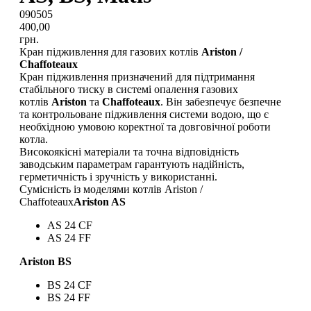
090505
400,00
грн.
Кран підживлення для газових котлів
Ariston /
Chaffoteaux
Кран підживлення призначений для підтримання
стабільного тиску в системі опалення газових
котлів
Ariston
та
Chaffoteaux
. Він забезпечує безпечне
та контрольоване підживлення системи водою, що є
необхідною умовою коректної та довговічної роботи
котла.
Високоякісні матеріали та точна відповідність
заводським параметрам гарантують надійність,
герметичність і зручність у використанні.
Сумісність із моделями котлів Ariston /
Chaffoteaux
Ariston AS
AS 24 CF
AS 24 FF
Ariston BS
BS 24 CF
BS 24 FF