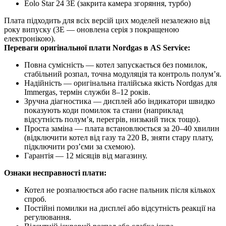
Eolo Star 24 3E (закрита камера згоряння, турбо)
Плата підходить для всіх версій цих моделей незалежно від
року випуску (3E — оновлена серія з покращеною
електронікою).
Переваги оригінальної плати Nordgas в AS Service:
Повна сумісність — котел запускається без помилок,
стабільний розпал, точна модуляція та контроль полум’я.
Надійність — оригінальна італійська якість Nordgas для
Immergas, термін служби 8–12 років.
Зручна діагностика — дисплей або індикатори швидко
показують коди помилок та стани (наприклад
відсутність полум’я, перегрів, низький тиск тощо).
Проста заміна — плата встановлюється за 20–40 хвилин
(відключити котел від газу та 220 В, зняти стару плату,
підключити роз’єми за схемою).
Гарантія — 12 місяців від магазину.
Ознаки несправності плати:
Котел не розпалюється або гасне пальник після кількох
спроб.
Постійні помилки на дисплеї або відсутність реакції на
регулювання.