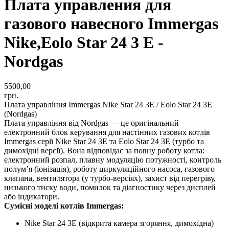
Плата управления для
газового навесного Immergas
Nike,Eolo Star 24 3 E -
Nordgas
5500,00
грн.
Плата управління Immergas Nike Star 24 3E / Eolo Star 24 3E
(Nordgas)
Плата управління від Nordgas — це оригінальний
електронний блок керування для настінних газових котлів
Immergas серії Nike Star 24 3E та Eolo Star 24 3E (турбо та
димохідні версії). Вона відповідає за повну роботу котла:
електронний розпал, плавну модуляцію потужності, контроль
полум’я (іонізація), роботу циркуляційного насоса, газового
клапана, вентилятора (у турбо-версіях), захист від перегріву,
низького тиску води, помилок та діагностику через дисплей
або індикатори.
Сумісні моделі котлів Immergas:
Nike Star 24 3E (відкрита камера згоряння, димохідна)