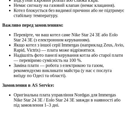
Відсутній іскровий розпал або слабка іскра.
Немає сигналу на газовий клапан (немає клацання).
Котел блокується без видимої причини або не підтримує
стабільну температуру.
Важливо перед замовленням:
Перевірте, чи ваш котел саме Nike Star 24 3E або Eolo
Star 24 3E (з електронним керуванням).
Якщо котел з іншої серії Immergas (наприклад Zeus, Avio,
Rapid, Victrix) — плата може відрізнятися.
Надішліть фото панелі керування котла або старої плати
— перевіримо сумісність на 100 %.
Заміна плати — робота з електрикою та газом,
рекомендуємо викликати майстра (у нас є послуга
виїзду по Одесі та області).
Замовлення в AS Service:
Оригінальна плата управління Nordgas для Immergas
Nike Star 24 3E / Eolo Star 24 3E завжди в наявності або
під замовлення 1–3 дні.
Швидка доставка по Одесі та області (в день замовлення
або наступного).
Самовивіз у магазині.
Можливість виїзду майстра для діагностики, заміни