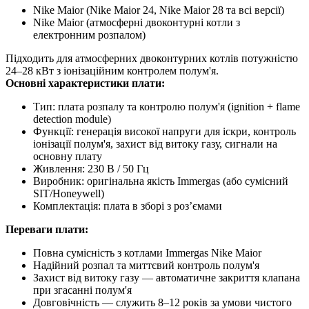
Nike Maior (Nike Maior 24, Nike Maior 28 та всі версії)
Nike Maior (атмосферні двоконтурні котли з
електронним розпалом)
Підходить для атмосферних двоконтурних котлів потужністю
24–28 кВт з іонізаційним контролем полум'я.
Основні характеристики плати:
Тип: плата розпалу та контролю полум'я (ignition + flame
detection module)
Функції: генерація високої напруги для іскри, контроль
іонізації полум'я, захист від витоку газу, сигнали на
основну плату
Живлення: 230 В / 50 Гц
Виробник: оригінальна якість Immergas (або сумісний
SIT/Honeywell)
Комплектація: плата в зборі з роз’ємами
Переваги плати:
Повна сумісність з котлами Immergas Nike Maior
Надійний розпал та миттєвий контроль полум'я
Захист від витоку газу — автоматичне закриття клапана
при згасанні полум'я
Довговічність — служить 8–12 років за умови чистого