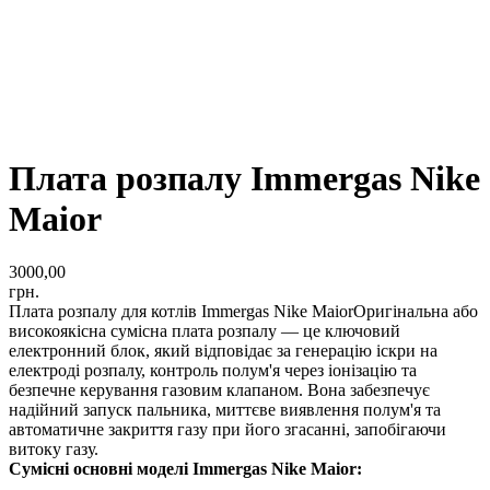
Плата розпалу Immergas Nike
Maior
3000,00
грн.
Плата розпалу для котлів Immergas Nike MaiorОригінальна або
високоякісна сумісна плата розпалу — це ключовий
електронний блок, який відповідає за генерацію іскри на
електроді розпалу, контроль полум'я через іонізацію та
безпечне керування газовим клапаном. Вона забезпечує
надійний запуск пальника, миттєве виявлення полум'я та
автоматичне закриття газу при його згасанні, запобігаючи
витоку газу.
Сумісні основні моделі Immergas Nike Maior: