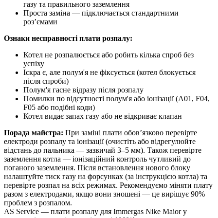
газу та правильного заземлення
Проста заміна — підключається стандартними
роз’ємами
Ознаки несправності плати розпалу:
Котел не розпалюється або робить кілька спроб без
успіху
Іскра є, але полум'я не фіксується (котел блокується
після спроби)
Полум'я гасне відразу після розпалу
Помилки по відсутності полум'я або іонізації (A01, F04,
F05 або подібні коди)
Котел видає запах газу або не відкриває клапан
Порада майстра:
При заміні плати обов’язково перевірте
електроди розпалу та іонізації (очистіть або відрегулюйте
відстань до пальника — зазвичай 3–5 мм). Також перевірте
заземлення котла — іонізаційний контроль чутливий до
поганого заземлення. Після встановлення нового блоку
налаштуйте тиск газу на форсунках (за інструкцією котла) та
перевірте розпал на всіх режимах. Рекомендуємо міняти плату
разом з електродами, якщо вони зношені — це вирішує 90%
проблем з розпалом.
AS Service — плати розпалу для Immergas Nike Maior у