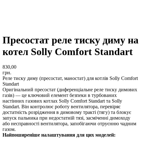
Пресостат реле тиску диму на
котел Solly Comfort Standart
830,00
грн.
Реле тиску диму (пресостат, маностат) для котлів Solly Comfort
Standart
Оригінальний пресостат (диференціальне реле тиску димових
газів) — це ключовий елемент безпеки в турбованих
настінних газових котлах Solly Comfort Standart та Solly
Standart. Він контролює роботу вентилятора, перевіряє
достатність розрідження в димовому тракті (тягу) та блокує
запуск пальника при недостатній тязі, засміченні димоходу
або несправності вентилятора, запобігаючи отруєнню чадним
газом.
Найпоширеніше налаштування для цих моделей: