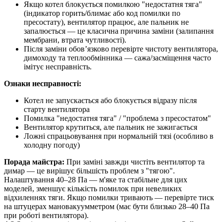
Якщо котел блокується помилкою "недостатня тяга"
(індикатор горить/блимає або код помилки по
пресостату), вентилятор працює, але пальник не
запалюється — це класична причина заміни (залипання
мембрани, втрата чутливості).
Після заміни обов’язково перевірте чистоту вентилятора,
димоходу та теплообмінника — сажа/засміщення часто
імітує несправність.
Ознаки несправності:
Котел не запускається або блокується відразу після
старту вентилятора
Помилка "недостатня тяга" / "проблема з пресостатом"
Вентилятор крутиться, але пальник не зажигається
Ложні спрацьовування при нормальній тязі (особливо в
холодну погоду)
Порада майстра:
При заміні завжди чистіть вентилятор та
димар — це вирішує більшість проблем з "тягою".
Налаштування 40–28 Па — м'яке та стабільне для цих
моделей, зменшує кількість помилок при невеликих
відхиленнях тяги. Якщо помилки тривають — перевірте тиск
на штуцерах мановакуумметром (має бути близько 28–40 Па
при роботі вентилятора).