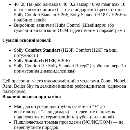
40–28 Па (або близько 0,40–0,28 мбар / 0.90 mbar max 10
mbar в деяких описах) — це стандартний пресостат для
Solly Comfort Standart H26F, Solly Standart H18F / H26F та
подібних версій
Виробник: зазвичай Huba Control (Швейцарія) або
сумісний китайський OEM з ідентичними параметрами
Сумісні основні моделі:
Solly
Comfort Standart
(H26F, Comfort H26F та інші
потужності)
Solly
Standart
(H18F, H26F)
Solly Comfort H / Solly Standart H серії (турбовані версії з
примусовим димовидаленням)
Цей пресостат часто взаємозамінний з моделями Zoom, Nobel,
Rens, Boiler Sky та деякими іншими ребрендингами (однакова
платформа).
Важливі нюанси при заміні:
Має два штуцери для трубок (зазвичай "+" до
вентилятора, "-" до димаря) — перевірте напрямок
підключення та герметичність трубок (силіконові).
Підключається трьома проводами (NO/NC/COM) — не
переплутайте порядок.